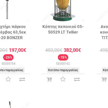
χτήρι πάγκου
Κόπτης πεπονιού 05-
Ανο
έρβας 63,5εκ
50529 LT Tellier
κον
-20 BONZER
TI
,00€
197,00€
450,00€
382,00€
495
-26%
-15%
EE005754
EE000162
πιν παραγγελίας
Κατόπιν παραγγελίας
Κατ