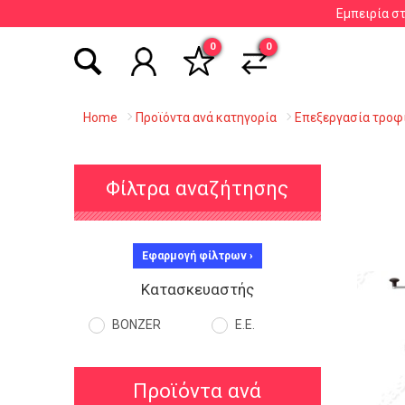
Εμπειρία σ
Αναζήτηση βάσει είδους, εταιρείας, κωδικού κ
0
0
Home
Προϊόντα ανά κατηγορία
Επεξεργασία τροφ
Φίλτρα αναζήτησης
Εφαρμογή φίλτρων ›
Κατασκευαστής
BONZER
Ε.Ε.
Προϊόντα ανά