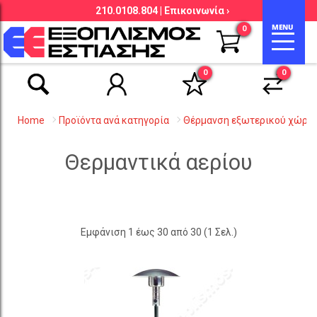
210.0108.804 |
Επικοινωνία ›
Αναζήτηση βάσει είδους, εταιρείας,
0
κωδικού κ.λ.π.
0
0
Home
Προϊόντα ανά κατηγορία
Θέρμανση εξωτερικού χώρο
Θερμαντικά αερίου
Εμφάνιση 1 έως 30 από 30 (1 Σελ.)