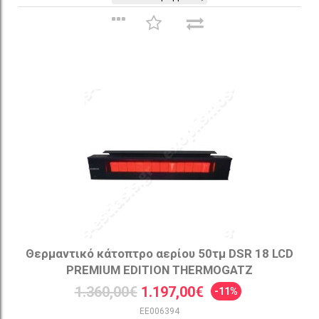
Θερμαντικό κάτοπτρο αερίου 50τμ DSR 18 LCD
PREMIUM EDITION THERMOGATZ
1.360,00€
1.197,00€
-11%
EE006394