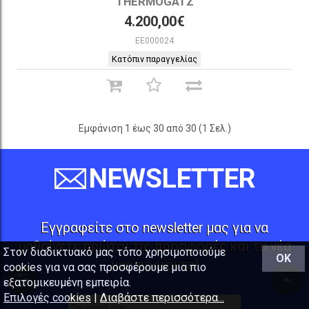
THERMOGATZ
4.200,00€
EE000024
Κατόπιν παραγγελίας
Εμφάνιση 1 έως 30 από 30 (1 Σελ.)
NEWSLETTER
Εγγραφείτε στο newsletter μας για να
μαθαίνετε πρώτοι τις προσφορές και τα νέα
Στον διαδικτυακό μας τόπο χρησιμοποιούμε
OK
μας προϊόντα!
cookies για να σας προσφέρουμε μια πιο
εξατομικευμένη εμπειρία.
Επιλογές cookies
|
Διαβάστε περισσότερα...