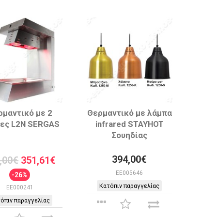
ρμαντικό με 2
Θερμαντικό με λάμπα
ες L2N SERGAS
infrared STAYHOT
Σουηδίας
394,00€
,00€
351,61€
EE005646
-26%
Κατόπιν παραγγελίας
EE000241
όπιν παραγγελίας