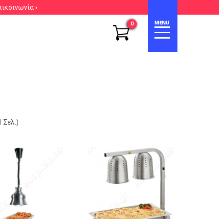
πικοινωνία ›
0
 Σελ.)