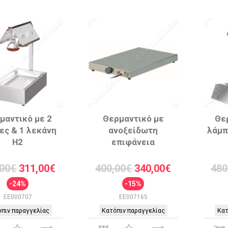
μαντικό με 2
Θερμαντικό με
Θε
ες & 1 λεκάνη
ανοξείδωτη
λάμπ
H2
επιφάνεια
,00€
311,00€
400,00€
340,00€
480
-24%
-15%
EE000707
EE007165
πιν παραγγελίας
Κατόπιν παραγγελίας
Κατ