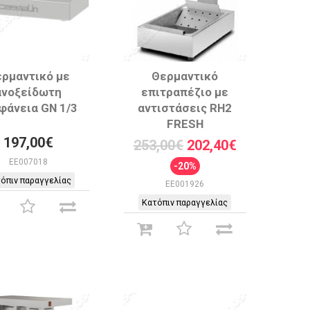
ρμαντικό με
Θερμαντικό
ανοξείδωτη
επιτραπέζιο με
φάνεια GN 1/3
αντιστάσεις RH2
FRESH
197,00€
253,00€
202,40€
EE007018
-20%
όπιν παραγγελίας
EE001926
Κατόπιν παραγγελίας