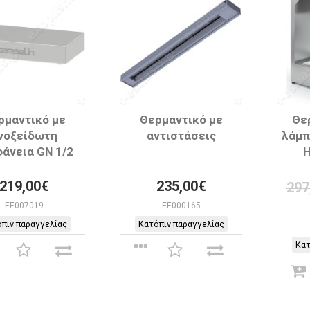
ρμαντικό με
Θερμαντικό με
Θε
νοξείδωτη
αντιστάσεις
λάμπ
άνεια GN 1/2
219,00€
235,00€
297
EE007019
EE000165
πιν παραγγελίας
Κατόπιν παραγγελίας
Κατ