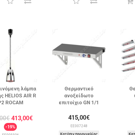
ινόμενη λάμπα
Θερμαντικό
Θε
ς HELIOS AIR R
ανοξείδωτο
P2 ROCAM
επιτοίχιο GN 1/1
415,00€
,00€
413,00€
EE007248
-19%
Κατόπιν παραγγελίας
Κατ
EE005936