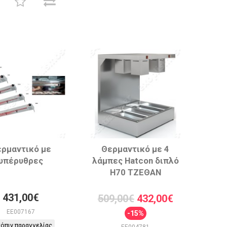
ρμαντικό με
Θερμαντικό με 4
υπέρυθρες
λάμπες Hatcon διπλό
Η70 ΤΖΕΘΑΝ
431,00€
509,00€
432,00€
EE007167
-15%
όπιν παραγγελίας
EE004781