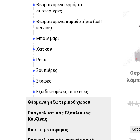
Θερμαινόμενα ερμάρια -
συρταριέρες
Θερμαινόμενα παραδoτήρια (self
service)
Μπαιν μαρι
Χατκον
Ρεσώ
Σουπιέρες
Θερ
λάμπ
Στόφες
Εξειδικευμένες συσκευές
Θέρμανση εξωτερικού χώρου
414
Επαγγελματικός Εξοπλισμός
Κουζίνας
Κατό
Κουτιά μεταφοράς