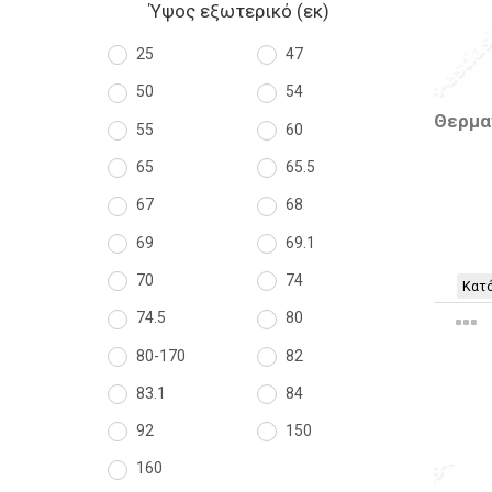
Ύψος εξωτερικό (εκ)
25
47
50
54
Θερμα
55
60
65
65.5
67
68
69
69.1
70
74
Κατό
74.5
80
80-170
82
83.1
84
92
150
160