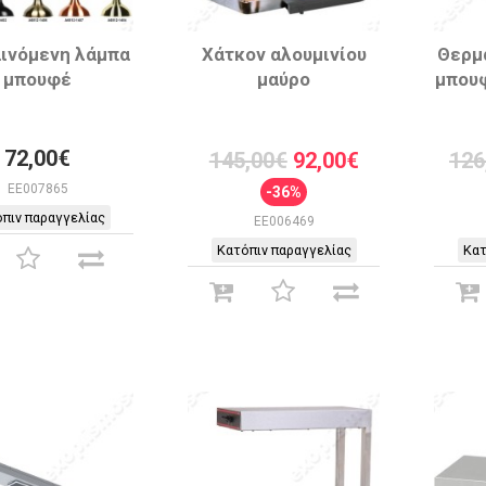
ινόμενη λάμπα
Χάτκον αλουμινίου
Θερμ
μπουφέ
μαύρο
μπου
72,00€
145,00€
92,00€
126
EE007865
-36%
πιν παραγγελίας
EE006469
Κατόπιν παραγγελίας
Κατ