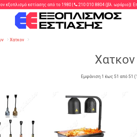
τον εξοπλισμό εστίασης από το 1980 |
210 010 8804
(βλ. ωράριο)|
Ε
.λ.π.
ων
Χατκον
Χατκον
Εμφάνιση 1 έως 51 από 51 (1