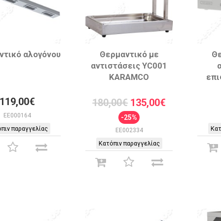
ντικό αλογόνου
Θερμαντικό με
Θε
αντιστάσεις YC001
KARAMCO
επι
119,00€
180,00€
135,00€
EE000164
-25%
πιν παραγγελίας
Κατ
EE002334
Κατόπιν παραγγελίας