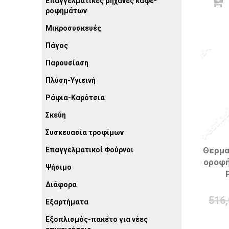
Επαγγελματικές μηχανές καφέ-
ροφημάτων
Μικροσυσκευές
Πάγος
Παρουσίαση
Πλύση-Υγιεινή
Ράφια-Καρότσια
Σκεύη
Συσκευασία τροφίμων
Θερμα
Επαγγελματικοί Φούρνοι
οροφή
Ψήσιμο
Διάφορα
516
Εξαρτήματα
Εξοπλισμός-πακέτο για νέες