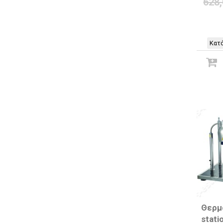
628
Κατό
Θερμα
stati