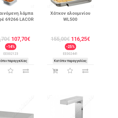
αινόμενη λάμπα
Χάτκον αλουμινίου
φέ 69266 LACOR
WL500
,70€
107,70€
155,00€
116,25€
-14%
-25%
EE002123
EE002441
όπιν παραγγελίας
Κατόπιν παραγγελίας