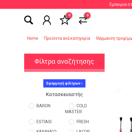
Εμπειρία σ
Αναζήτηση βάσει είδους, εταιρείας, κωδικού κ
0
0
Home
Προϊόντα ανά κατηγορία
Θέρμανση τροφίμ
Φίλτρα αναζήτησης
Εφαρμογή φίλτρων ›
Κατασκευαστής
BARON
COLD
MASTER
ESTIASI
FRESH
KARAMCO
LACOR