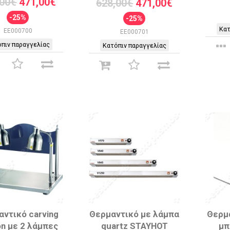
,00€
471,00€
628,00€
471,00€
-25%
-25%
Κατ
EE000700
EE000701
πιν παραγγελίας
Κατόπιν παραγγελίας
ντικό carving
Θερμαντικό με λάμπα
Θερμ
on με 2 λάμπες
quartz STAYHOT
μπ