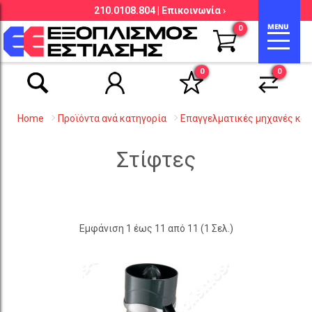
210.0108.804 |
Επικοινωνία ›
Αναζήτηση βάσει είδους, εταιρείας,
0
κωδικού κ.λ.π.
0
0
Home
Προϊόντα ανά κατηγορία
Επαγγελματικές μηχανές κ
Στίφτες
Εμφάνιση 1 έως 11 από 11 (1 Σελ.)