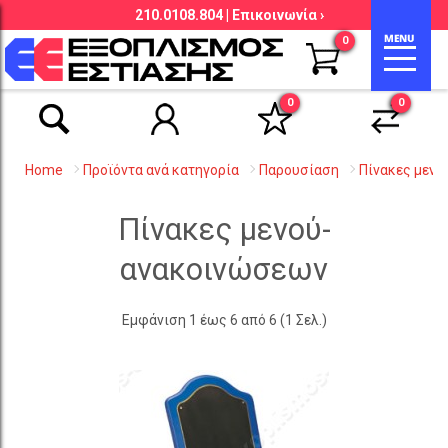
210.0108.804 |
Επικοινωνία ›
Αναζήτηση βάσει είδους, εταιρείας,
0
κωδικού κ.λ.π.
0
0
Home
Προϊόντα ανά κατηγορία
Παρουσίαση
Πίνακες μεν
Πίνακες μενού-
ανακοινώσεων
Εμφάνιση 1 έως 6 από 6 (1 Σελ.)