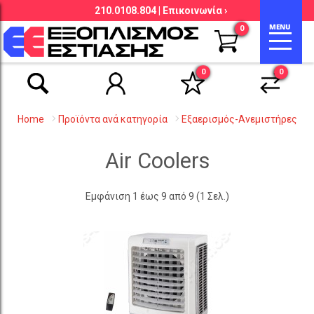
210.0108.804 |
Επικοινωνία ›
Αναζήτηση βάσει είδους, εταιρείας,
0
κωδικού κ.λ.π.
0
0
Home
Προϊόντα ανά κατηγορία
Εξαερισμός-Ανεμιστήρες
Air Coolers
Εμφάνιση 1 έως 9 από 9 (1 Σελ.)