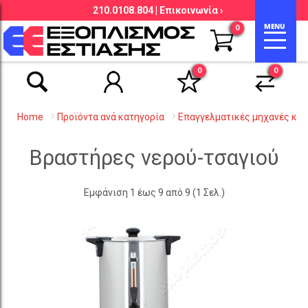
210.0108.804 |
Επικοινωνία ›
Αναζήτηση βάσει είδους, εταιρείας,
0
κωδικού κ.λ.π.
0
0
Home
Προϊόντα ανά κατηγορία
Επαγγελματικές μηχανές κ
Βραστήρες νερού-τσαγιού
Εμφάνιση 1 έως 9 από 9 (1 Σελ.)