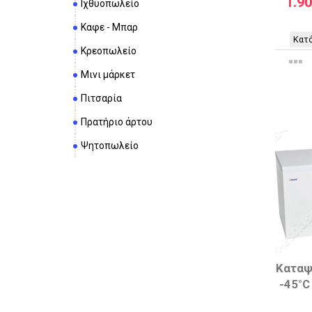
1.9
Ιχθυοπωλείο
Καφε - Μπαρ
Κατό
Κρεοπωλείο
Μινι μάρκετ
Πιτσαρία
Πρατήριο άρτου
Ψητοπωλείο
Καταψ
-45°C