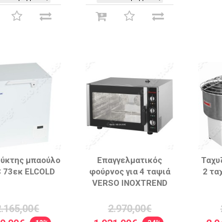
ύκτης μπαούλο
Επαγγελματικός
Ταχυ
C 73εκ ELCOLD
φούρνος για 4 ταψιά
2 τα
VERSO INOXTREND
2.165,00€
2.970,00€