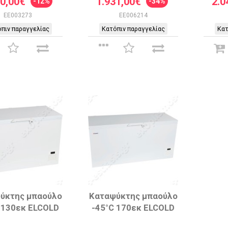
00,00€
1.931,00€
2.0
-12%
-34%
EE003273
EE006214
πιν παραγγελίας
Κατόπιν παραγγελίας
Κατ
ύκτης μπαούλο
Καταψύκτης μπαούλο
 130εκ ELCOLD
-45°C 170εκ ELCOLD