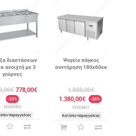
ζα διαστάσεων
Ψυγείο πάγκος
κ ανοιχτή με 3
συντήρηση 180x60εκ
γούρνες
8,00€
778,00€
1.888,00€
1.380,00€
-33%
-26%
EE000403
EE004821
όπιν παραγγελίας
Κατόπιν παραγγελίας