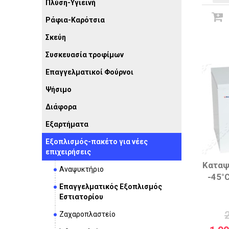
Πλύση-Υγιεινή
Ράφια-Καρότσια
Σκεύη
Συσκευασία τροφίμων
Επαγγελματικοί Φούρνοι
Ψήσιμο
Διάφορα
Εξαρτήματα
Εξοπλισμός-πακέτο για νέες
επιχειρήσεις
Καταψ
Αναψυκτήριο
-45°
Επαγγελματικός Εξοπλισμός
Εστιατορίου
Ζαχαροπλαστείο