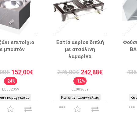
ζάκι επιτοίχιο
Εστία αερίου διπλή
Φούσκ
ε μπουτόν
με ατσάλινη
ΒΑ
λαμαρίνα
,00€
152,00€
276,00€
242,88€
436
-24%
-12%
EE002359
EE003659
πιν παραγγελίας
Κατόπιν παραγγελίας
Κατ