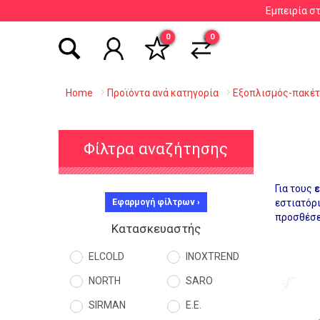
Εμπειρία σ
Αναζήτηση βάσει είδους, εταιρείας, κωδικού κ
0
0
Home
Προϊόντα ανά κατηγορία
Εξοπλισμός-πακέτο
Φίλτρα αναζήτησης
Για τους
ε
Εφαρμογή φίλτρων ›
εστιατόρι
προσθέσετ
Κατασκευαστής
ELCOLD
INOXTREND
NORTH
SARO
SIRMAN
Ε.Ε.