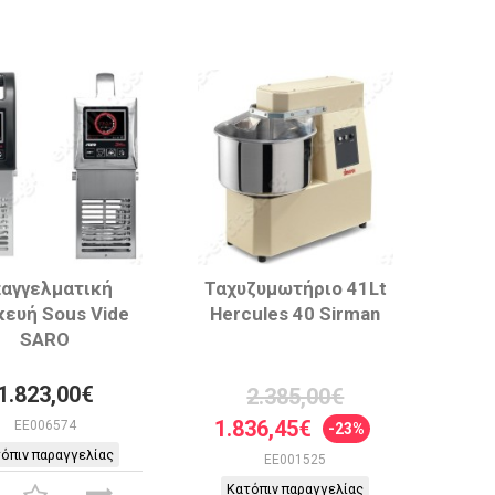
αγγελματική
Ταχυζυμωτήριο 41Lt
κευή Sous Vide
Hercules 40 Sirman
SARO
1.823,00€
2.385,00€
1.836,45€
EE006574
-23%
όπιν παραγγελίας
EE001525
Κατόπιν παραγγελίας