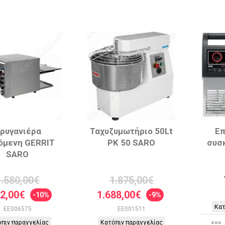
ρυγανιέρα
Ταχυζυμωτήριο 50Lt
Επ
όμενη GERRIT
PK 50 SARO
συσ
SARO
1.580,00€
1.875,00€
22,00€
1.688,00€
-10%
-9%
Κατ
EE006575
EE001511
πιν παραγγελίας
Κατόπιν παραγγελίας