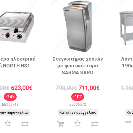
ιέρα ηλεκτρική
Στεγνωτήρας χεριών
Λάντ
ή NORTH HS1
με φωτοκύτταρο
190ε
SARMA SARO
,00€
623,00€
790,00€
711,00€
1.16
-24%
-10%
EE000719
EE006572
πιν παραγγελίας
Κατόπιν παραγγελίας
Κατ