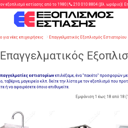
τον εξοπλισμό εστίασης από το 1980 |
210 010 8804
(βλ. ωράριο)|
Ε
.λ.π.
 για νέες επιχειρήσεις
Επαγγελματικός Εξοπλισμός Εστιατορίου
Επαγγελματικός Εξοπλισ
παγγελματίες εστιατορίων
επιλέξαμε, ένα "πακέτο" προσφορών με 
ο, ταβέρνα, μαγειρείο κλπ. δείτε την λίστα με τον εξοπλισμό που προτ
ε ή να αφαιρέσετε όποιο επιθυμείτε.
Εμφάνιση 1 έως 18 από 18 (1