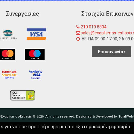
Συνεργασίες
Στοιχεία Επικοινων
210 010 8804
sales@exoplismos-estiasis.
ΔΕ-ΠΑ 09:00-17:00, ΣΑ 09:0
Επικοινωνία ›
*Exoplismos-Estiasis © 2026. All rights reserved. Designed & Developed by TotalWeb
s για να σας προσφέρουμε μια πιο εξατομικευμένη εμπειρία.