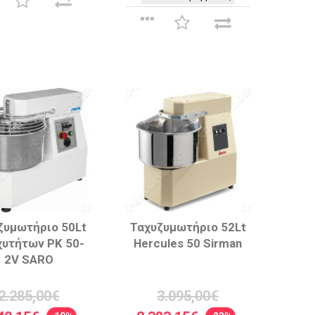
ζυμωτήριο 50Lt
Ταχυζυμωτήριο 52Lt
χυτήτων PK 50-
Hercules 50 Sirman
2V SARO
2.285,00€
3.095,00€