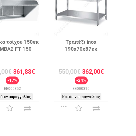
α τοίχου 150εκ
Τραπέζι inox
ΜΒΑΣ FT 150
190x70x87εκ
,00€
361,88€
550,00€
362,00€
-17%
-34%
EE000352
EE000310
όπιν παραγγελίας
Κατόπιν παραγγελίας