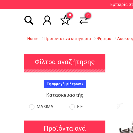
Εμπειρία σ
Αναζήτηση βάσει είδους, εταιρείας, κωδικού κ
0
0
Home
Προϊόντα ανά κατηγορία
Ψήσιμο
Λουκου
Φίλτρα αναζήτησης
Εφαρμογή φίλτρων ›
Κατασκευαστής
MAXIMA
Ε.Ε.
Προϊόντα ανά