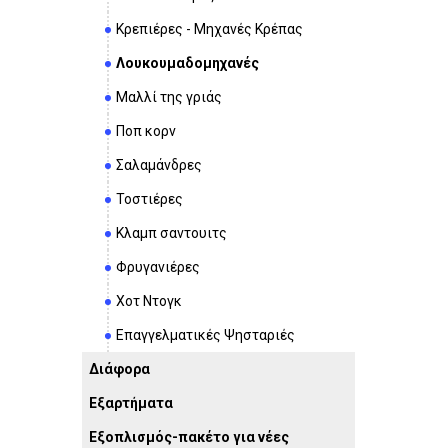
Κρεπιέρες - Μηχανές Κρέπας
Λουκουμαδομηχανές
Μαλλί της γριάς
Ποπ κορν
Σαλαμάνδρες
Τοστιέρες
Κλαμπ σαντουιτς
Φρυγανιέρες
Χοτ Ντογκ
Επαγγελματικές Ψησταριές
Διάφορα
Εξαρτήματα
Εξοπλισμός-πακέτο για νέες