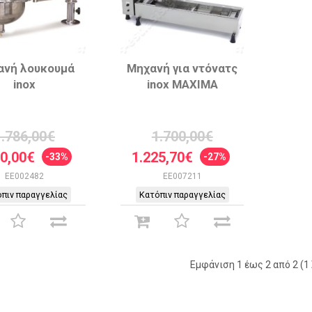
ανή λουκουμά
Μηχανή για ντόνατς
inox
inox ΜΑΧΙΜΑ
1.786,00€
1.700,00€
80,00€
1.225,70€
-33%
-27%
EE002482
EE007211
πιν παραγγελίας
Κατόπιν παραγγελίας
Εμφάνιση 1 έως 2 από 2 (1 