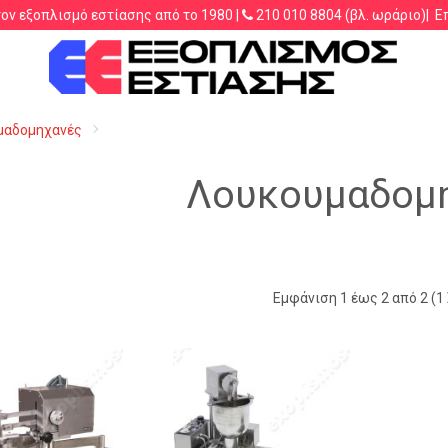
τον εξοπλισμό εστίασης από το 1980 |
210 010 8804
(βλ. ωράριο)|
Ε
.λ.π.
μαδομηχανές
Λουκουμαδομ
Εμφάνιση 1 έως 2 από 2 (1 