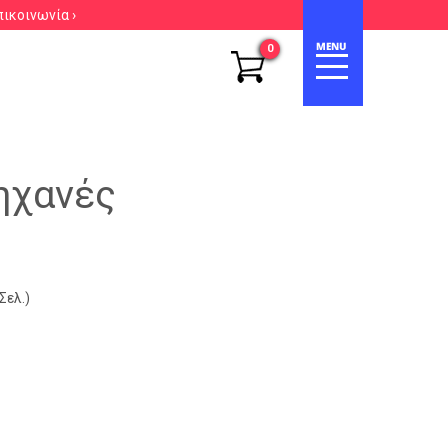
πικοινωνία ›
0
ηχανές
Σελ.)