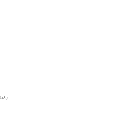
Σελ.)