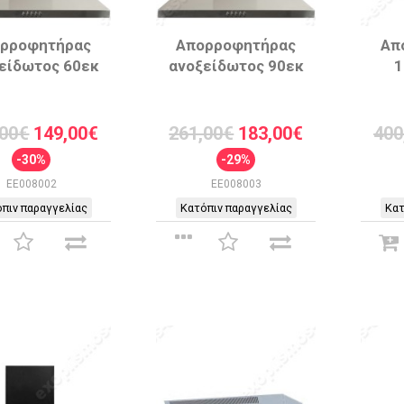
ρροφητήρας
Απορροφητήρας
Απ
είδωτος 60εκ
ανοξείδωτος 90εκ
1
,00€
149,00€
261,00€
183,00€
400
-30%
-29%
EE008002
EE008003
πιν παραγγελίας
Κατόπιν παραγγελίας
Κατ