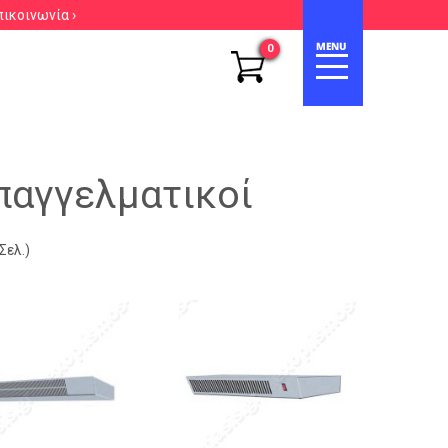
πικοινωνία ›
0
παγγελματικοί
Σελ.)