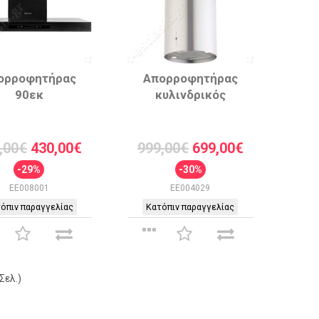
ορροφητήρας
Απορροφητήρας
90εκ
κυλινδρικός
,00€
430,00€
999,00€
699,00€
-29%
-30%
EE008001
EE004029
όπιν παραγγελίας
Κατόπιν παραγγελίας
Σελ.)