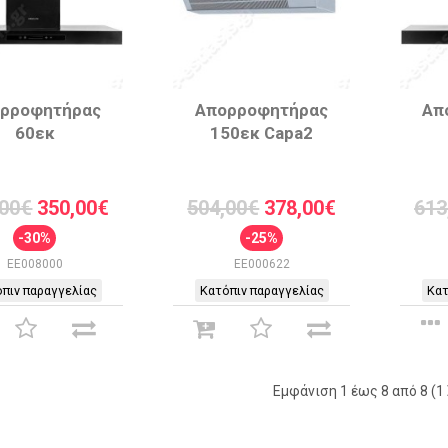
ρροφητήρας
Απορροφητήρας
Απ
60εκ
150εκ Capa2
,00€
350,00€
504,00€
378,00€
613
-30%
-25%
EE008000
EE000622
πιν παραγγελίας
Κατόπιν παραγγελίας
Κατ
Εμφάνιση 1 έως 8 από 8 (1 