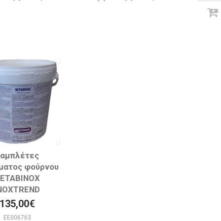
Ταμπλέτες
ματος φούρνου
ETABINOX
NOXTREND
135,00€
EE006763