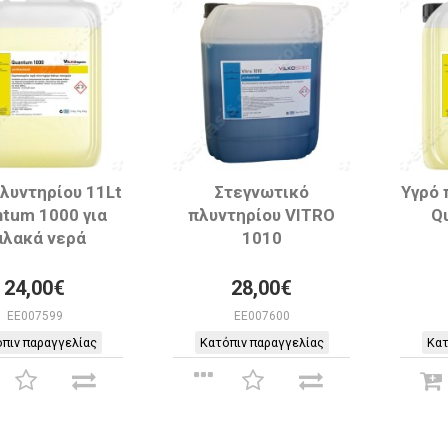
λυντηρίου 11Lt
Στεγνωτικό
Υγρό 
tum 1000 για
πλυντηρίου VITRO
Q
αλακά νερά
1010
24,00€
28,00€
EE007599
EE007600
πιν παραγγελίας
Κατόπιν παραγγελίας
Κατ