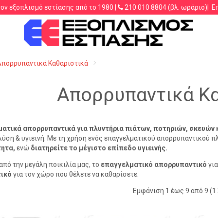
τον εξοπλισμό εστίασης από το 1980 |
210 010 8804
(βλ. ωράριο)|
Ε
.λ.π.
Απορρυπαντικά Καθαριστικά
Απορρυπαντικά Κα
ατικά απορρυπαντικά για πλυντήρια πιάτων, ποτηριών,
σκευών 
ύση & υγιεινή. Με τη χρήση ενός επαγγελματικού απορρυπαντικού π
τητα,
ενώ
διατηρείτε το μέγιστο επίπεδο υγιεινής.
από την μεγάλη ποικιλία μας, το
επαγγελματικό απορρυπαντικό
για
ικό
για τον χώρο που θέλετε να καθαρίσετε.
Εμφάνιση 1 έως 9 από 9 (1 