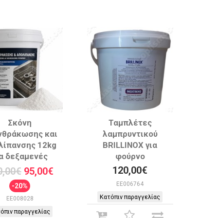
Σκόνη
Ταμπλέτες
νθράκωσης και
λαμπρυντικού
λίπανσης 12kg
BRILLINOX για
ια δεξαμενές
φούρνο
120,00€
0,00€
95,00€
EE006764
-20%
Κατόπιν παραγγελίας
EE008028
όπιν παραγγελίας