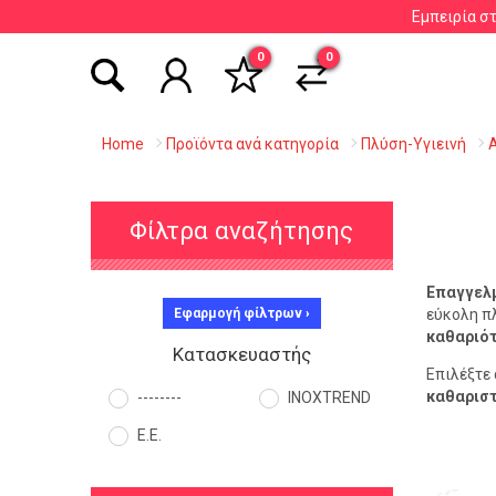
Εμπειρία σ
Αναζήτηση βάσει είδους, εταιρείας, κωδικού κ
0
0
Home
Προϊόντα ανά κατηγορία
Πλύση-Υγιεινή
Φίλτρα αναζήτησης
Επαγγελμ
Εφαρμογή φίλτρων ›
εύκολη πλ
καθαριό
Κατασκευαστής
Επιλέξτε 
καθαριστ
--------
INOXTREND
Ε.Ε.