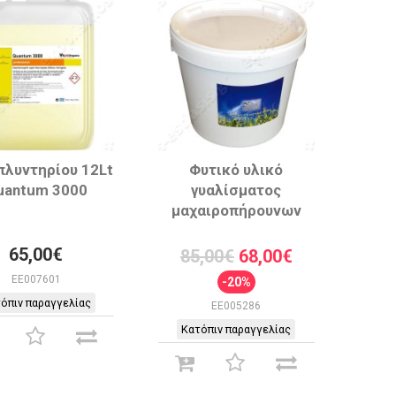
πλυντηρίου 12Lt
Φυτικό υλικό
uantum 3000
γυαλίσματος
μαχαιροπήρουνων
65,00€
85,00€
68,00€
EE007601
-20%
όπιν παραγγελίας
EE005286
Κατόπιν παραγγελίας