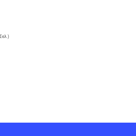
Σελ.)