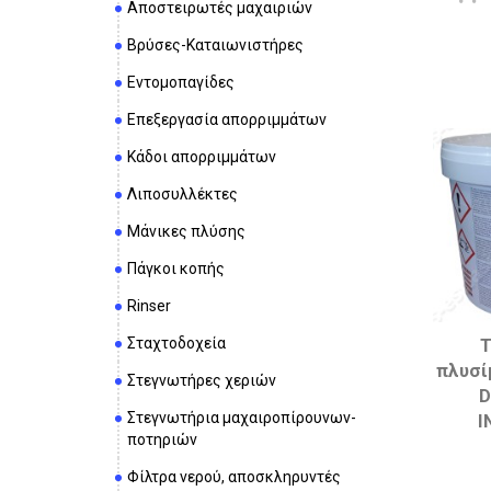
Αποστειρωτές μαχαιριών
Βρύσες-Καταιωνιστήρες
Εντομοπαγίδες
Επεξεργασία απορριμμάτων
Κάδοι απορριμμάτων
Λιποσυλλέκτες
Μάνικες πλύσης
Πάγκοι κοπής
Rinser
Σταχτοδοχεία
πλυσί
Στεγνωτήρες χεριών
D
Στεγνωτήρια μαχαιροπίρουνων-
I
ποτηριών
Φίλτρα νερού, αποσκληρυντές