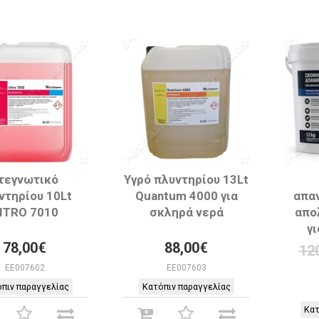
τεγνωτικό
Υγρό πλυντηρίου 13Lt
ντηρίου 10Lt
Quantum 4000 για
απα
ITRO 7010
σκληρά νερά
απο
γ
78,00€
88,00€
12
EE007602
EE007603
πιν παραγγελίας
Κατόπιν παραγγελίας
Κατ