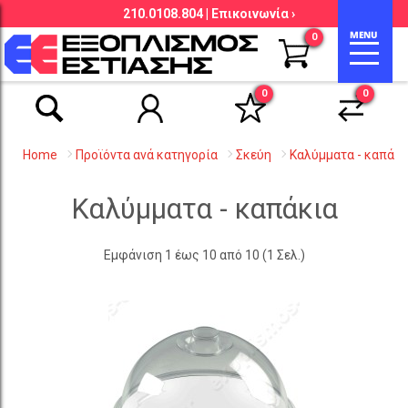
210.0108.804 |
Επικοινωνία ›
Αναζήτηση βάσει είδους, εταιρείας,
0
κωδικού κ.λ.π.
0
0
Home
Προϊόντα ανά κατηγορία
Σκεύη
Καλύμματα - καπάκι
Καλύμματα - καπάκια
Εμφάνιση 1 έως 10 από 10 (1 Σελ.)